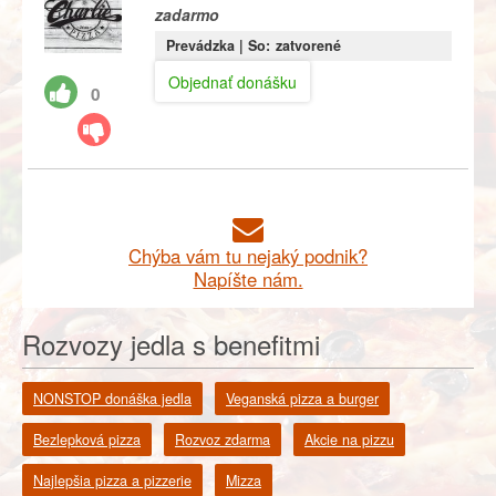
zadarmo
Prevádzka |
So:
zatvorené
Objednať donášku
0
Chýba vám tu nejaký podnik?
Napíšte nám.
Rozvozy jedla s benefitmi
NONSTOP donáška jedla
Veganská pizza a burger
Bezlepková pizza
Rozvoz zdarma
Akcie na pizzu
Najlepšia pizza a pizzerie
Mizza