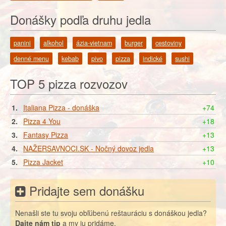
Donášky podľa druhu jedla
panini
alkohol
ázia-vietnam
burger
cestoviny
denné menu
kebab
pivo
pizza
indické
sushi
TOP 5 pizza rozvozov
1.
Italiana Pizza - donáška
+74
2.
Pizza 4 You
+18
3.
Fantasy Pizza
+13
4.
NAŽERSAVNOCI.SK - Nočný dovoz jedla
+13
5.
Pizza Jacket
+10
Pridajte sem donášku
Nenašli ste tu svoju obľúbenú reštauráciu s donáškou jedla?
Dajte nám tip
a my ju pridáme.