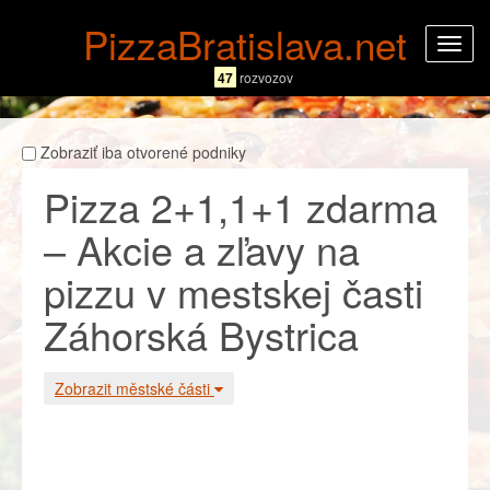
PizzaBratislava.net
Rozba
navig
47
rozvozov
Zobraziť iba otvorené podniky
Pizza 2+1,1+1 zdarma
– Akcie a zľavy na
pizzu v mestskej časti
Záhorská Bystrica
Zobrazit městské části