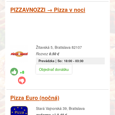
PIZZAVNOZZI → Pizza v noci
Žitavská 5, Bratislava 82107
Rozvoz
0.50 €
Prevádzka |
So:
18:00
- 03:30
Objednať donášku
+8
Pizza Euro (nočná)
Stará Vajnorská 39, Bratislava
zadarmo
až
0,49 €