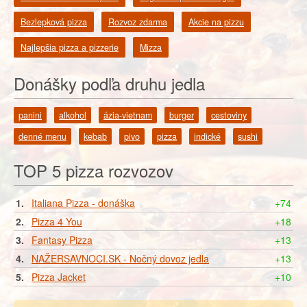
Bezlepková pizza
Rozvoz zdarma
Akcie na pizzu
Najlepšia pizza a pizzerie
Mizza
Donášky podľa druhu jedla
panini
alkohol
ázia-vietnam
burger
cestoviny
denné menu
kebab
pivo
pizza
indické
sushi
TOP 5 pizza rozvozov
1.
Italiana Pizza - donáška
+74
2.
Pizza 4 You
+18
3.
Fantasy Pizza
+13
4.
NAŽERSAVNOCI.SK - Nočný dovoz jedla
+13
5.
Pizza Jacket
+10