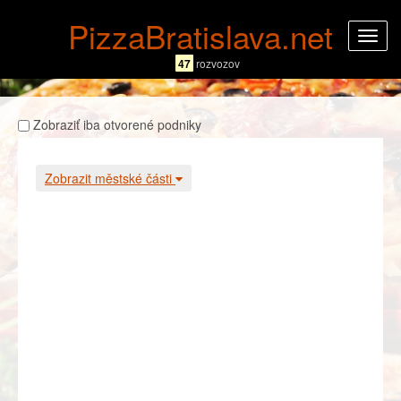
PizzaBratislava.net
Rozba
navig
47
rozvozov
Zobraziť iba otvorené podniky
Zobrazit městské části