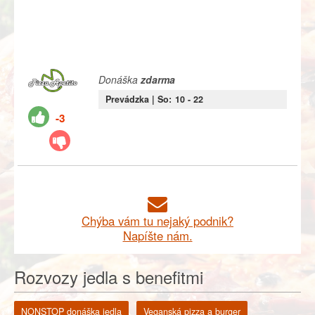
Donáška
zdarma
Prevádzka |
So:
10
- 22
-3
Chýba vám tu nejaký podnik?
Napíšte nám.
Rozvozy jedla s benefitmi
NONSTOP donáška jedla
Veganská pizza a burger