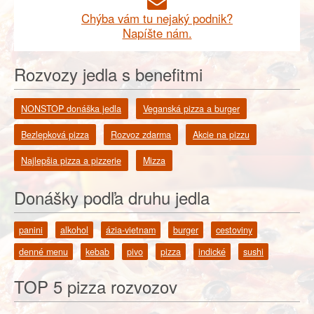
Chýba vám tu nejaký podnik?
Napíšte nám.
Rozvozy jedla s benefitmi
NONSTOP donáška jedla
Veganská pizza a burger
Bezlepková pizza
Rozvoz zdarma
Akcie na pizzu
Najlepšia pizza a pizzerie
Mizza
Donášky podľa druhu jedla
panini
alkohol
ázia-vietnam
burger
cestoviny
denné menu
kebab
pivo
pizza
indické
sushi
TOP 5 pizza rozvozov