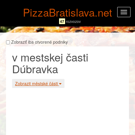
PizzaBratislava.net
Rozba
navig
47
rozvozov
Zobraziť iba otvorené podniky
v mestskej časti
Dúbravka
Zobrazit městské části