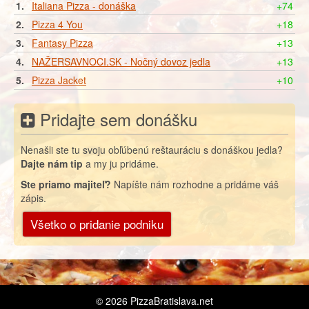
1.
Italiana Pizza - donáška
+74
2.
Pizza 4 You
+18
3.
Fantasy Pizza
+13
4.
NAŽERSAVNOCI.SK - Nočný dovoz jedla
+13
5.
Pizza Jacket
+10
Pridajte sem donášku
Nenašli ste tu svoju obľúbenú reštauráciu s donáškou jedla?
Dajte nám tip
a my ju pridáme.
Ste priamo majiteľ?
Napíšte nám rozhodne a pridáme váš
zápis.
Všetko o pridanie podniku
© 2026
PizzaBratislava.net