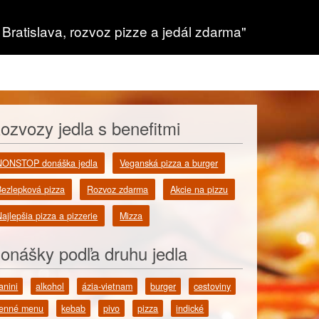
 Bratislava, rozvoz pizze a jedál zdarma"
ozvozy jedla s benefitmi
NONSTOP donáška jedla
Veganská pizza a burger
Bezlepková pizza
Rozvoz zdarma
Akcie na pizzu
ajlepšia pizza a pizzerie
Mizza
onášky podľa druhu jedla
anini
alkohol
ázia-vietnam
burger
cestoviny
enné menu
kebab
pivo
pizza
indické