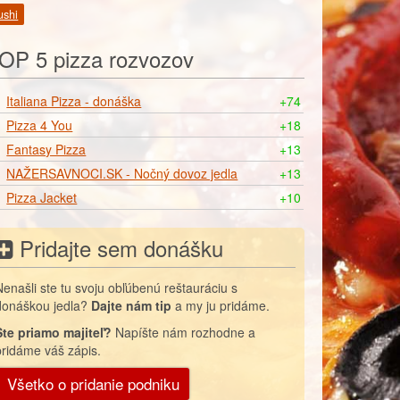
ushi
OP 5 pizza rozvozov
Italiana Pizza - donáška
+74
Pizza 4 You
+18
Fantasy Pizza
+13
NAŽERSAVNOCI.SK - Nočný dovoz jedla
+13
Pizza Jacket
+10
Pridajte sem donášku
Nenašli ste tu svoju obľúbenú reštauráciu s
donáškou jedla?
Dajte nám tip
a my ju pridáme.
Ste priamo majiteľ?
Napíšte nám rozhodne a
pridáme váš zápis.
Všetko o pridanie podniku