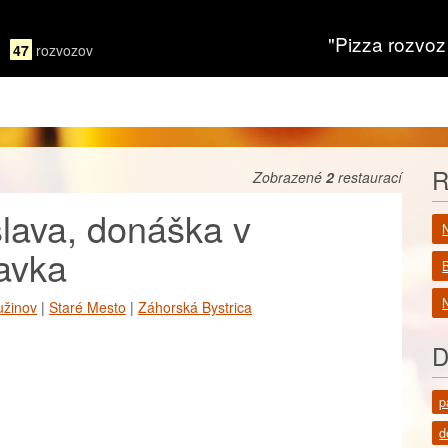
"Pizza rozvoz
47
rozvozov
R
Zobrazené
2
restaurací
slava, donáška v
avka
N
užinov
|
Staré Mesto
|
Záhorská Bystrica
D
p
d