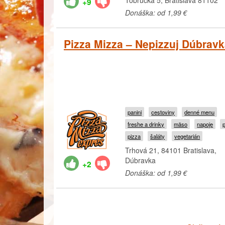
Tobrucká 5, Bratislava 81102
+9
Donáška: od 1,99 €
Pizza Mizza – Nepizzuj Dúbrav
panini
cestoviny
denné menu
freshe a drinky
mäso
napoje
pizza
šaláty
vegetarián
Trhová 21, 84101 Bratislava,
Dúbravka
+2
Donáška: od 1,99 €