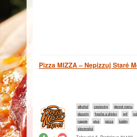
Pizza MIZZA – Nepizzuj Staré M
alkohol
cestoviny
denné menu
dezerty
freshe a drinky
gril
m
napoje
pivo
pizza
šaláty
slovenská