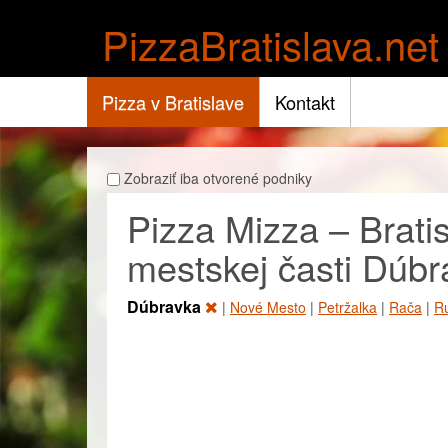
PizzaBratislava.net
Pizza v Bratislave
Kontakt
Zobraziť iba otvorené podniky
Pizza Mizza – Brati
mestskej časti Dúbr
Dúbravka
|
Nové Mesto
|
Petržalka
|
Rača
|
R