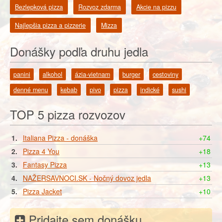
Bezlepková pizza
Rozvoz zdarma
Akcie na pizzu
Najlepšia pizza a pizzerie
Mizza
Donášky podľa druhu jedla
panini
alkohol
ázia-vietnam
burger
cestoviny
denné menu
kebab
pivo
pizza
indické
sushi
TOP 5 pizza rozvozov
1.
Italiana Pizza - donáška
+74
2.
Pizza 4 You
+18
3.
Fantasy Pizza
+13
4.
NAŽERSAVNOCI.SK - Nočný dovoz jedla
+13
5.
Pizza Jacket
+10
Pridajte sem donášku