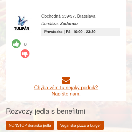
Obchodná 559/37, Bratislava
Donáška:
Zadarmo
Prevádzka |
Pá:
10:00
- 23:30
0
Chýba vám tu nejaký podnik?
Napíšte nám.
Rozvozy jedla s benefitmi
NONSTOP donáška jedla
Veganská pizza a burger