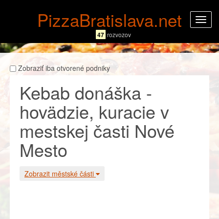
PizzaBratislava.net
Rozba
navig
47
rozvozov
Zobraziť iba otvorené podniky
Kebab donáška -
hovädzie, kuracie v
mestskej časti Nové
Mesto
Zobrazit městské části