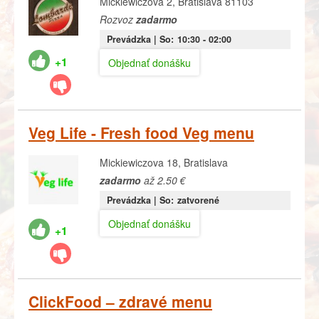
Mickiewiczova 2, Bratislava 81103
Rozvoz
zadarmo
Prevádzka |
So:
10:30
- 02:00
+1
Objednať donášku
Veg Life - Fresh food Veg menu
Mickiewiczova 18, Bratislava
zadarmo
až 2.50 €
Prevádzka |
So:
zatvorené
Objednať donášku
+1
ClickFood – zdravé menu