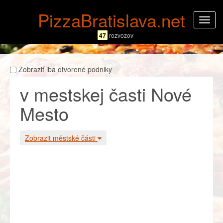
PizzaBratislava.net
Rozba
navig
47
rozvozov
Zobraziť iba otvorené podniky
v mestskej časti Nové
Mesto
Zobrazit městské části