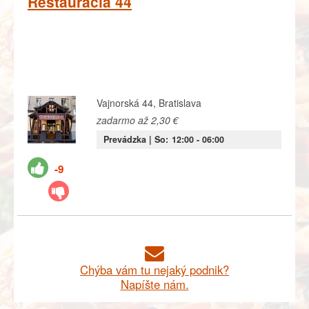
Reštaurácia 44
Vajnorská 44, Bratislava
zadarmo až 2,30 €
Prevádzka |
So:
12:00
- 06:00
-9
Chýba vám tu nejaký podnik?
Napíšte nám.