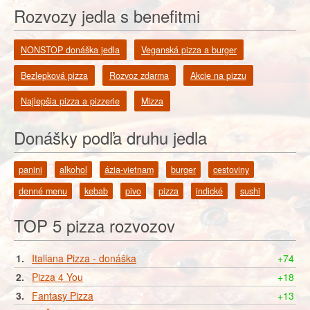
Rozvozy jedla s benefitmi
NONSTOP donáška jedla
Veganská pizza a burger
Bezlepková pizza
Rozvoz zdarma
Akcie na pizzu
Najlepšia pizza a pizzerie
Mizza
Donášky podľa druhu jedla
panini
alkohol
ázia-vietnam
burger
cestoviny
denné menu
kebab
pivo
pizza
indické
sushi
TOP 5 pizza rozvozov
1.
Italiana Pizza - donáška
+74
2.
Pizza 4 You
+18
3.
Fantasy Pizza
+13